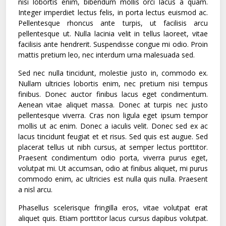
nisi lobortis enim, bibendum mollis orci lacus a quam.
Integer imperdiet lectus felis, in porta lectus euismod ac.
Pellentesque rhoncus ante turpis, ut facilisis arcu
pellentesque ut. Nulla lacinia velit in tellus laoreet, vitae
facilisis ante hendrerit. Suspendisse congue mi odio. Proin
mattis pretium leo, nec interdum urna malesuada sed.
Sed nec nulla tincidunt, molestie justo in, commodo ex.
Nullam ultricies lobortis enim, nec pretium nisi tempus
finibus. Donec auctor finibus lacus eget condimentum.
Aenean vitae aliquet massa. Donec at turpis nec justo
pellentesque viverra. Cras non ligula eget ipsum tempor
mollis ut ac enim. Donec a iaculis velit. Donec sed ex ac
lacus tincidunt feugiat et et risus. Sed quis est augue. Sed
placerat tellus ut nibh cursus, at semper lectus porttitor.
Praesent condimentum odio porta, viverra purus eget,
volutpat mi. Ut accumsan, odio at finibus aliquet, mi purus
commodo enim, ac ultricies est nulla quis nulla. Praesent
a nisl arcu.
Phasellus scelerisque fringilla eros, vitae volutpat erat
aliquet quis. Etiam porttitor lacus cursus dapibus volutpat.