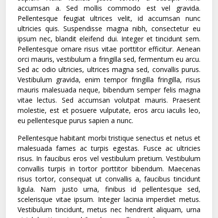
accumsan a. Sed mollis commodo est vel gravida.
Pellentesque feugiat ultrices velit, id accumsan nunc
ultricies quis. Suspendisse magna nibh, consectetur eu
ipsum nec, blandit eleifend dui. Integer et tincidunt sem.
Pellentesque ornare risus vitae porttitor efficitur. Aenean
orci mauris, vestibulum a fringilla sed, fermentum eu arcu.
Sed ac odio ultricies, ultrices magna sed, convallis purus.
Vestibulum gravida, enim tempor fringilla fringilla, risus
mauris malesuada neque, bibendum semper felis magna
vitae lectus. Sed accumsan volutpat mauris. Praesent
molestie, est et posuere vulputate, eros arcu iaculis leo,
eu pellentesque purus sapien a nunc.
Pellentesque habitant morbi tristique senectus et netus et
malesuada fames ac turpis egestas. Fusce ac ultricies
risus. In faucibus eros vel vestibulum pretium. Vestibulum
convallis turpis in tortor porttitor bibendum. Maecenas
risus tortor, consequat ut convallis a, faucibus tincidunt
ligula. Nam justo urna, finibus id pellentesque sed,
scelerisque vitae ipsum. Integer lacinia imperdiet metus.
Vestibulum tincidunt, metus nec hendrerit aliquam, urna